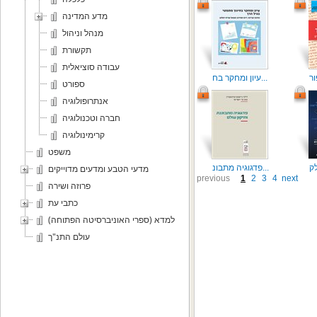
מדע המדינה
מנהל וניהול
תקשורת
עבודה סוציאלית
עיון ומחקר בח...
ספורט
אנתרופולוגיה
חברה וטכנולוגיה
קרימינולוגיה
משפט
פדגוגיה מתבונ...
מדעי הטבע ומדעים מדוייקים
previous
1
2
3
4
next
פרוזה ושירה
כתבי עת
למדא (ספרי האוניברסיטה הפתוחה)
עולם התנ"ך