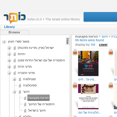
Library
Browse
ברה
>
חינוך
>
הוראת מקצועות
66 items were found
מאגר ספרי העיון
display by:
list
cover
ישראל (ארץ, מדינה ותרבות)
יהדות
היסטוריה של עם ישראל ויהדות זמננו
מדעי הרוח
מדעי החברה
סוציולוגיה
מין-עד : חינו...
פסיכולוגיה
חינוך
הוראת מקצועות
היסטוריה של החינוך
חינוך בישראל
הלטינית של המ...
כלכלה