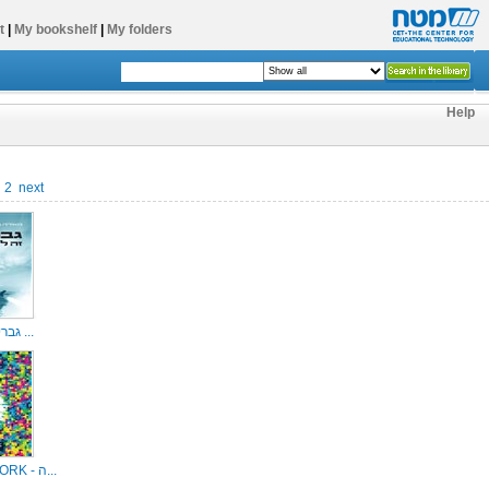
t
|
My bookshelf
|
My folders
Help
2
next
גבריאל זה לא ...
DEEP WORK - ה...