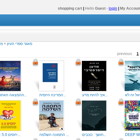
shopping cart
|
Hello
Guest
-
login
|
My Accoun
מאגר ספרי העיון
>
מד
previous
1
איך להיות מדע...
המדינה היזמית...
ההמצאה האחרונ...
חושך : כוכבים...
התמונה השלמה ...
יחסים 5.0 : א...