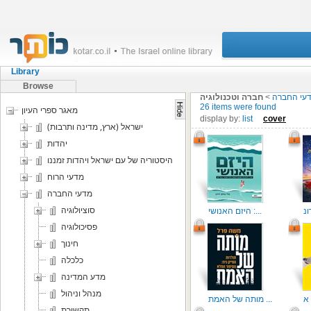
Library
Browse
עי החברה
>
חברה וטכנולוגיה
26 items were found
מאגר ספרי העיון
display by:
list
cover
ישראל (ארץ, מדינה ותרבות)
יהדות
היסטוריה של עם ישראל ויהדות זמננו
מדעי הרוח
מדעי החברה
סוציולוגיה
היזם האנושי :...
פסיכולוגיה
חינוך
כלכלה
מדע המדינה
מנהל וניהול
מותה של האמת ...
תקשורת