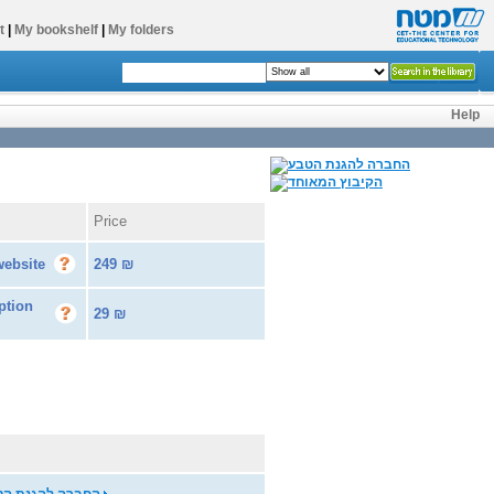
t
|
My bookshelf
|
My folders
Help
Price
website
249
₪
ption
29
₪