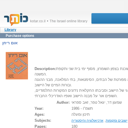
Library
Purchase options
אום ריחן
Description:
וכנת בצפון השומרון, מסוף ימי בית שני ותקופת
המשנה.
ה מפורטת של הבתים, הסימטאות, בתי המלאכה, מבני ההגנה
ובורות המיים של היישוב.
י של היישוב וסביבתו החקלאית נידונים המקורות התלמודיים
השופים אור על מבנה היישוב ואופיו האדריכלי החברתי.
Author:
שמעון דר, יגאל טפר, זאב ספראי
Year:
תשמ"ו - 1986
Ages:
תיכון ומעלה
Subjects:
,
ישובים ומקומות
ארכיאולוגיה והיסטוריה
Pages:
180