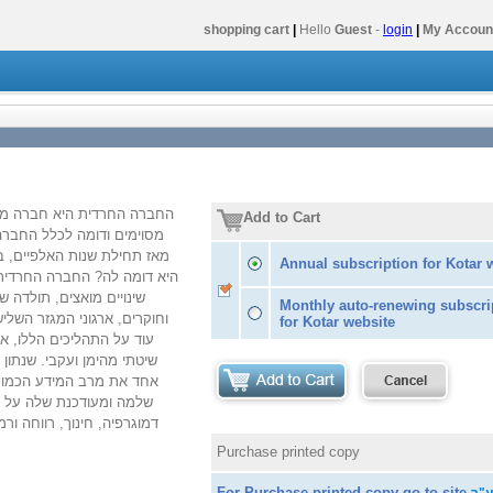
shopping cart
|
Hello
Guest
-
login
|
My Accoun
החברה החרדית היא חברה מגוו
Add to Cart
מסוימים ודומה לכלל החברה
מאז תחילת שנות האלפיים, ב
Annual subscription for Kotar 
היא דומה לה? החברה החרדית 
שינויים מואצים, תולדה
Monthly auto-renewing subscri
וחוקרים, ארגוני המגזר השלי
for Kotar website
עוד על התהליכים הללו, א
אחד את מרב המידע הכמותי
שלמה ומעודכנת שלה על בס
דמוגרפיה, חינוך, רווחה ור
Purchase printed copy
For Purchase printed copy go to site