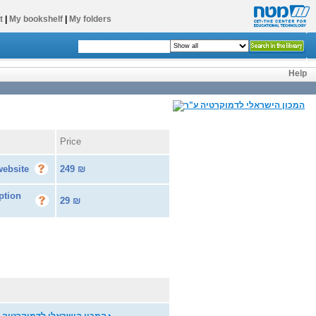
t
|
My bookshelf
|
My folders
Help
Price
website
249
₪
ption
29
₪