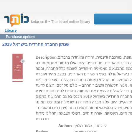
Library
Purchase options
שנתון החברה החרדית בישראל 2019
נת, מורכבת ודינמית, יחידה ומיוחדת ברבדים
Description:
 ברבדים אחרים. מהם פניה היום, אילו מגמות מסתמנות בה
מה מתבטאים מאפייניה הייחודיים לעומת כלל החברה, ובמה
בישראל גדֵלה בשני העשורים האחרונים בקצב מהיר ועוברת
 של השתלבותה הבלתי נמנעת בחברה הכללית. מעצבי מדיניות
שי, אנשי תקשורת והציבור הרחב – כולם סקרנים ורוצים לדעת
ך כדי להשלים לעצמם את התמונה חסרים להם נתונים ומידע
שיטתי מהימן ועקבי. שנתון החברה החרדית בישראל 2019 מכנס בפעם הרביעית במקום
 הקיים היום על החברה החרדית הישראלית ומסרטט תמונה
יס מידע סטטיסטי וניתוח נתונים בתחומים רבים וחשובים -
מת חיים, תעסוקה, אורחות חיים, דפוסי הצבעה ותהליכי ניידות
חברתית.
לי כהנר, גלעד מלאך
Author:
חרדים בישראל
Series: