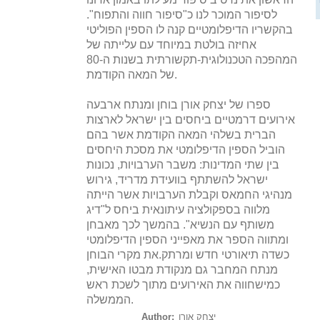
לסיפור המוכר לנו כ"סיפור חווה והתפוח".
בהקשריו הדיפלומטיים קנה לו הספין הפוליטי
אחיזה בולטת במיוחד עם עלייתה של
המהפכה הטכנולוגית-תקשורתית בשנות ה-80
של המאה הקודמת.
ספרו של יצחק אורן בוחן ומנתח ארבעה
אירועים דרמטיים ביחסים בין ישראל לארצות
הברית בשלהי המאה הקודמת אשר בהם
הוביל הספין הדיפלומטי את מסכת היחסים
בין שתי המדינות: משבר הערבויות, נכונות
ישראל להשתתף בוועידת מדריד, גירוש
מנהיגי החמאס וקבלת הערבויות אשר הייתה
מלווה בספקולציה עיתונאית ביחס ל"דיג
משותף עם הנשיא". בהמשך לכך מאבחן
ומתווה הספר את מאפייני הספין הדיפלומטי
כשדה תיאורטי חדש ומרתק.את מקרי הבוחן
מנתח המחבר גם מנקודת מבטו האישית,
כמישחווה את האירועים מתוך לשכת ראש
הממשלה.
יצחק אורן
Author: