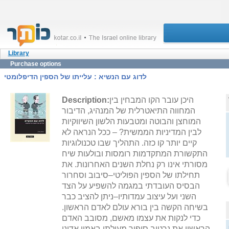
Library
Purchase options
לדוג עם הנשיא : עלייתו של הספין הדיפלומטי
היכן עובר הקו המבחין בין
Description:
המחווה התיאטרלית של המנהיג, הדיבור
המוחצן והבוטה ומטבעות הלשון השיווקיות
לבין המדיניות הממשית? – ככל הנראה לא
קיים יותר קו כזה. התהליך שבו טכנולוגיות
התקשורת המתקדמות רומסות ובולעות שיח
מסורתי אינו רק נחלת השנים האחרונות. את
תחילתו של הספין הפוליטי–סיבוב וסחרור
הבסיס העובדתי במגמה להשפיע על הצד
השני ועל עיצוב עמדותיו–ניתן להציב כבר
בשיחה הקשה בין בורא עולם לאדם הראשון.
כדי לנקות את עצמו מאשם, מסובב האדם
הראשון את נרטיב סיפור מעילתו באמון אדונו