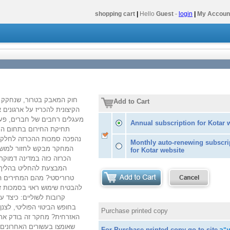
shopping cart
|
Hello
Guest
-
login
|
My Accoun
Add to Cart
הקיצונית להכריז על ארגונים 
מעגלים רחבים של חברים, פעי
Annual subscription for Kotar 
תחיקת החירום בתחום המ
נהפכה סמכות ההכרזה לחלק ב
Monthly auto-renewing subscri
המחקר מבקש לחזור למושכל
for Kotar website
הכרזה כזה במדינה דמוקר
המבצעת להחליט בהליך מי
טרוריסטי? מהם המחירים הכר
להבטיח שימוש ראוי בסמכות
קרובות לשוליים: כיצד 
בחופש הביטוי הפוליטי, לצ
Purchase printed copy
האזרחית? מחקר זה בודק את
שאומצו בעשורים האחרונים 
For Purchase printed copy go to site