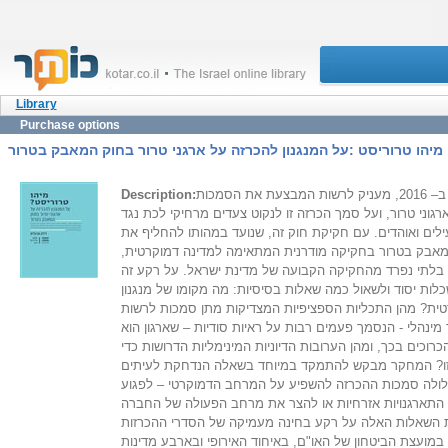
Library
Purchase options
מיהו טרוריסט :על המנגנון להכרזה על ארגני טרור בחוק המאבק בטרור
חוק המאבק בטרור, שנחקק ב– 2016, מעניק לרשות המבצעת את הסמכות
Description:
ארגוני טרור, ועל סמך הכרזה זו לנקוט צעדים מרחיקי לכת נגד
לים ואוהדים. עם חקיקת חוק זה, שנועד במהותו להחליף את
אבק בטרור בחקיקה מודרנית המתאימה למדינה דמוקרטית,
לתי נפרד מהחקיקה הקבועה של מדינת ישראל. על רקע זה
ות יסוד ולשאול כמה שאלות בסיסיות: מה מקומו של מנגנון
טית? מהן התכליות הספציפיות המצדיקות מתן סמכות לרשות
נהלי - הנסמך פעמים רבות על ראיות סודיות – שארגון הוא
וכים בכך, ומהן הערובות הדיוניות המינימליות הדרושות כדי
 זו? המחקר מבקש להתמקד במיוחד בשאלה הנדחקת לעיתים
עלולה סמכות ההכרזה להשפיע על המרחב הדמוקרטי – לפגוע
נן התארגנויות אזרחיות או להצר את מרחב הפעולה של החברה
 השאלות האלה על רקע בחינה מעמיקה של הסדרי ההכרזות
במועצת הביטחון של האו"ם, באיחוד האירופי ובארבע מדינות