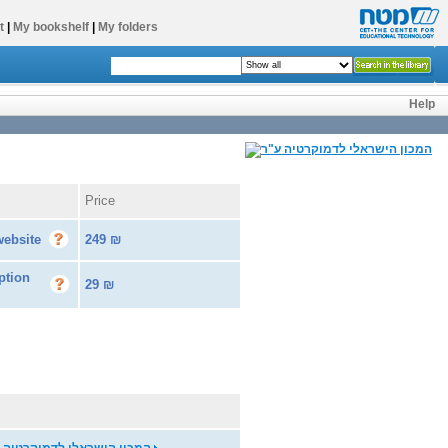
t
|
My bookshelf
|
My folders
Help
Price
website
249
₪
ption
29
₪