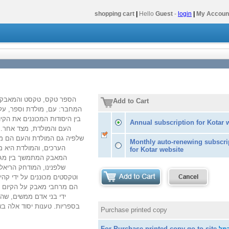
shopping cart
|
Hello
Guest
-
login
|
My Accoun
הספר טקס, טקסט והמאבק ע
Add to Cart
המחבר: עם, מולדת וספר, על
בין היסודות המכוננים את הקיו
Annual subscription for Kotar 
העם והמולדת, מצד אחר. 
שלפיה גם המולדת והעם הם מוש
Monthly auto-renewing subscri
הערכים, והמולדת היא מ
for Kotar website
המאבק המתמשך בין מגמ
שלפנינו, המודחק הריאל
וטקסטים מכוּננים על ידי קה
הם מרחבי מאבק על הקיום הי
ידי בני אדם ממשים, שהם
בספריות. טענות יסוד אלה בא
Purchase printed copy
For Purchase printed copy go to site