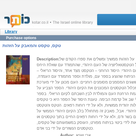
Library
Purchase options
טקס, טקסט והמאבק על הזהות
ל הזהות ממשיך ומשלים את ספרו הקודם של
Description:
 הטקסטואליזציה של העם היהודי, שהתמודד עם שאלת היחס
ם היהודי: היסוד הרוחני – הטקסט מצד אחד, והיסוד הריאלי –
הניתוח שהוצע בספר עם, מולדת וספר מתמודד עם העמדה,
גים המסמנים מסומנים רוחניים: העם מכוּנן על ידי מערכת
כלול הטקסטים המכוננים את הקיום היהודי. הספר הצביע על
ת הרחנת העם והמולדת לבין השבתם לקיום הריאלי. בספר
י שב אל קדמת הבימה. טענת היסוד של הספר היא כי טקסים
ילות יהודית ממשיות, ולא על ידי רוחות רפאים. הטקס והטקסט
הודי. אבל, מאבק זה מתחולל בלב הקיום היהודי הממשי על
 בשר ודם, ולא על ידי רוחות רפאים החיים בתוך טקסטים או
ות לידי ביטוי בניתוח מפורט, העוסק במשמעותם של טקסים,
כטקסטים הנשזרים על ידי בני אדם.
אבי שגיא
Author: