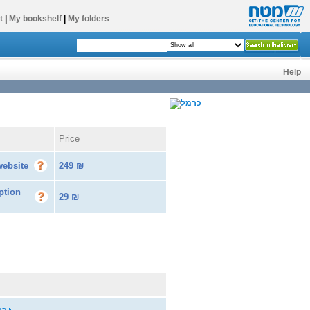
t
|
My bookshelf
|
My folders
Help
Price
website
249
₪
ption
29
₪