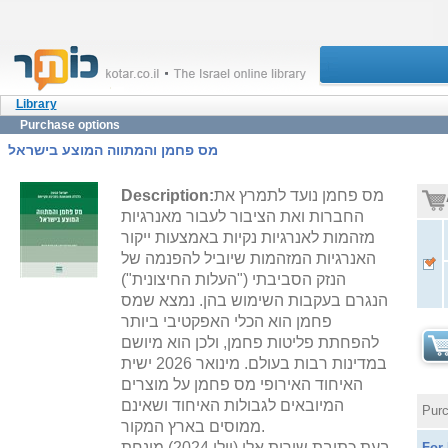
Library
Purchase options
מס פחמן והמתווה המוצע בישראל
מס פחמן נועד לתמרץ את
Description:
החברות ואת הציבור לעבור מאנרגיות
מזהמות לאנרגיות נקיות באמצעות ייקור
האנרגיות המזהמות שיוביל להפנמה של
הנזק הסביבתי ("העלות החיצונית")
הנגרם בעקבות השימוש בהן. נמצא שמס
פחמן הוא הכלי האפקטיבי ביותר
להפחתת פליטות פחמן, ולכן הוא מיושם
במדינות רבות בעולם. מינואר 2026 ישית
האיחוד האירופי מס פחמן על מוצרים
המיובאים לגבולות האיחוד ושאינם
Purc
ממוסים בארץ המקור.
בעת כתיבת שורות אלו (יולי 2024) מונחת
For 