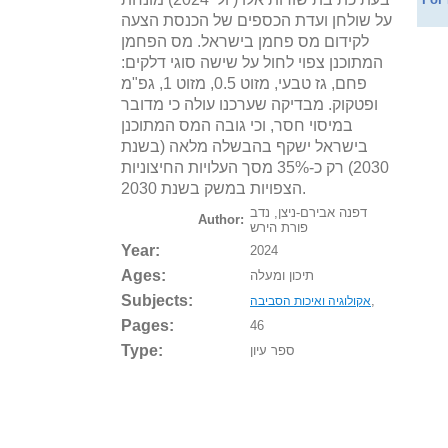
על שולחן ועדת הכספים של הכנסת הצעה
לקידום מס פחמן בישראל. מס הפחמן
המתוכנן צפוי לחול על שישה סוגי דלקים:
פחם, גז טבעי, מזוט 0.5, מזוט 1, גפ"מ
ופטקוק. מבדיקה שערכנו עולה כי מדובר
במיסוי חסר, וכי גובה המס המתוכנן
בישראל ישקף בהבשלה מלאה (בשנת
2030) רק כ-35% מסך העלויות החיצוניות
הצפויות במשק בשנת 2030.
דפנה אבירם-ניצן, נדב
Author:
פורת הירש
Year:
2024
Ages:
תיכון ומעלה
Subjects:
,
אקולוגיה ואיכות הסביבה
Pages:
46
Type:
ספר עיון