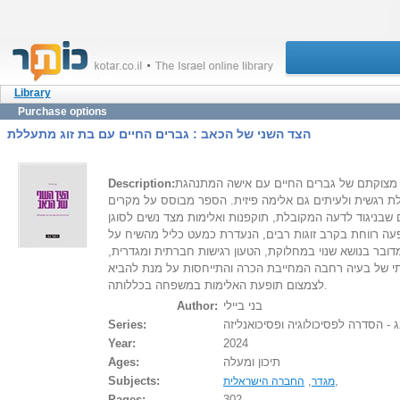
Library
Purchase options
הצד השני של הכאב : גברים החיים עם בת זוג מתעללת
 מצוקתם של גברים החיים עם אישה המתנהגת
Description:
ת רגשית ולעיתים גם אלימה פיזית. הספר מבוסס על מקרים
 שבניגוד לדעה המקובלת, תוקפנות ואלימות מצד נשים לסוגן
ופעה רווחת בקרב זוגות רבים, הנעדרת כמעט כליל מהשיח על
שמדובר בנושא שנוי במחלוקת, הטעון רגישות חברתית ומגדרית,
י של בעיה רחבה המחייבת הכרה והתייחסות על מנת להביא
לצמצום תופעת האלימות במשפחה בכללותה.
בני ביילי
Author:
 - הסדרה לפסיכולוגיה ופסיכואנליזה
Series:
Year:
2024
תיכון ומעלה
Ages:
Subjects:
,
,
מגדר
החברה הישראלית
Pages:
302