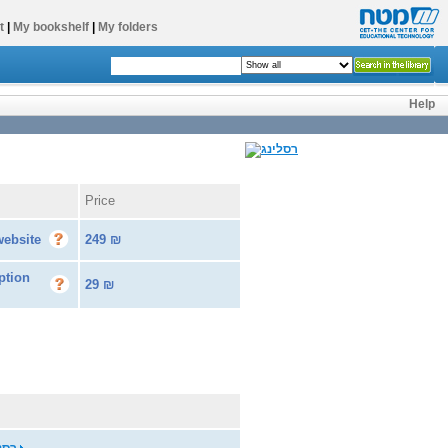
t
|
My bookshelf
|
My folders
Help
Price
website
249
₪
ption
29
₪