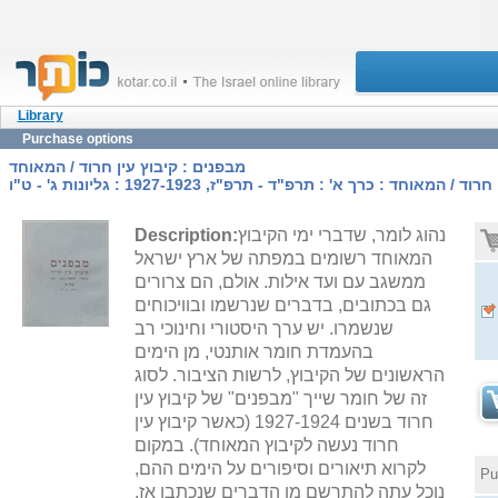
Library
Purchase options
מבפנים : קיבוץ עין חרוד / המאוחד
מאוחד : כרך א' : תרפ"ד - תרפ"ז, 1927-1923 : גליונות ג' - ט"ו
נהוג לומר, שדברי ימי הקיבוץ
Description:
המאוחד רשומים במפתה של ארץ ישראל
ממשגב עם ועד אילות. אולם, הם צרורים
גם בכתובים, בדברים שנרשמו ובוויכוחים
שנשמרו. יש ערך היסטורי וחינוכי רב
בהעמדת חומר אותנטי, מן הימים
הראשונים של הקיבוץ, לרשות הציבור. לסוג
זה של חומר שייך "מבפנים" של קיבוץ עין
חרוד בשנים 1927-1924 (כאשר קיבוץ עין
חרוד נעשה לקיבוץ המאוחד). במקום
לקרוא תיאורים וסיפורים על הימים ההם,
Pu
נוכל עתה להתרשם מן הדברים שנכתבו אז,