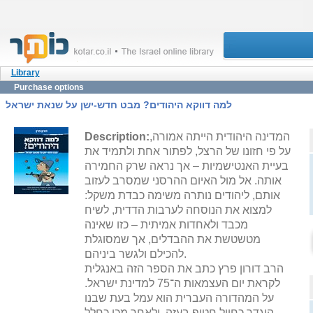
Library
Purchase options
למה דווקא היהודים? מבט חדש-ישן על שנאת ישראל
המדינה היהודית הייתה אמורה,
Description:
על פי חזונו של הרצל, לפתור אחת ולתמיד את
בעיית האנטישמיות – אך נראה שרק החמירה
אותה. אל מול האיום ההרסני שמסרב לעזוב
אותם, ליהודים נותרה משימה כבדת משקל:
למצוא את הנוסחה לערבות הדדית, לשיח
מכבד ולאחדות אמיתית – כזו שאינה
מטשטשת את ההבדלים, אך שמסוגלת
להכילם ולגשר ביניהם.
הרב דורון פרץ כתב את הספר הזה באנגלית
לקראת יום העצמאות ה־75 למדינת ישראל.
על המהדורה העברית הוא עמל בעת שבנו
הוגדר כחייל חטוף בעזה, ולאחר מכן כחלל