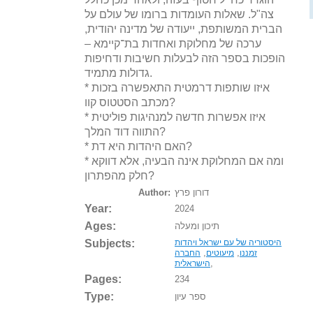
צה"ל. שאלות העומדות ברומו של עולם על
הברית המשותפת, ייעודה של מדינה יהודית,
ערכה של מחלוקת ואחדות בת־קיימא –
הופכות בספר הזה לבעלות חשיבות ודחיפות
גדולות מתמיד.
* איזו שותפות דרמטית התאפשרה בזכות
מכתב הסטטוס קוו?
* איזו אפשרות חדשה למנהיגות פוליטית
התווה דוד המלך?
* האם היהדות היא דת?
* ומה אם המחלוקת אינה הבעיה, אלא דווקא
חלק מהפתרון?
דורון פרץ
Author:
Year:
2024
Ages:
תיכון ומעלה
Subjects:
היסטוריה של עם ישראל ויהדות
,
,
זמננו
מיעוטים
החברה
,
הישראלית
Pages:
234
Type:
ספר עיון