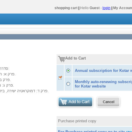
shopping cart
|
Hello
Guest
-
login
|
My Accoun
Add to Cart
סדרת מחברות מחקר בהוצאת יד טבנקין, ואלו פרקיו:
Annual subscription for Kotar 
פרק א: הקיבוץ הגדול - נקודות מוצא בדיון על התפתחות בימינו ובעתיד.
פרק ב: בעיות התקשורת במסגרת האילוצים המבניים בקיבוץ הגדול.
Monthly auto-renewing subscri
פרק ג: המינהל התקשורת והשתתפות החברים, בהיבט של קיבוץ גדול.
for Kotar website
פרק ד: דמוקראטיה ישירה, ביזור תיפקודי, מינהל יעיל (של קיבוץ גדול) כגורמים לפתרון חלקי.
Purchase printed copy
For Purchase printed copy go to site