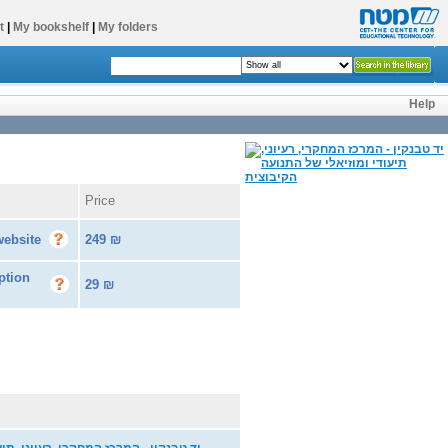
t
|
My bookshelf
|
My folders
Help
Price
website
249
₪
ption
29
₪