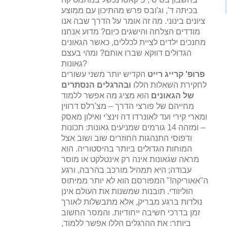
בכיתה ד', וג'ובס פרש מהתיכון עם ממוצע
ציונים בינוני. מה זה אומר על הדרך שבה אנו
מודדים הצלחה והישגים כיום? מדוע אנחנו
מחנכים ילדים לציית לכללים, כאשר הגאונים
הגדולים דווקא שברו אותם? ומהי בעצם
גאונות?
פרופ' קרייג רייט
הקדיש יותר משני עשורים
לחקירת השאלות הללו
ובהרגלים הנסתרים
של הגאונים
הוא מציג מה אפשר ללמוד
מחייהם של פורצי הדרך – מצ'רלס דרווין
ומארי קירי ועד לאונרדו דה וינצ'י ואילון מאסק
– ומזהה 14 גורמים שמניעים גאונות: תכונות
ודפוסי התנהגות החוזרים שוב ושוב אצל
המוחות הגדולים ביותר בהיסטוריה. הוא
מראה שגאונות אינה רק אינטלקט או מוסר
עבודה; היא תמהיל מורכב בהרבה, ורגע
ה"אאוריקה!" המפורסם הוא לא יותר ממיתוס
הוליוודי. תובנות שמשנות את העולם אינן
נולדות ברגע מבריק, אלא מתבשלות לאורך
זמן בדרכי חשיבה ייחודיות. והמסר החשוב
ביותר: את ההרגלים הללו אפשר ללמוד,