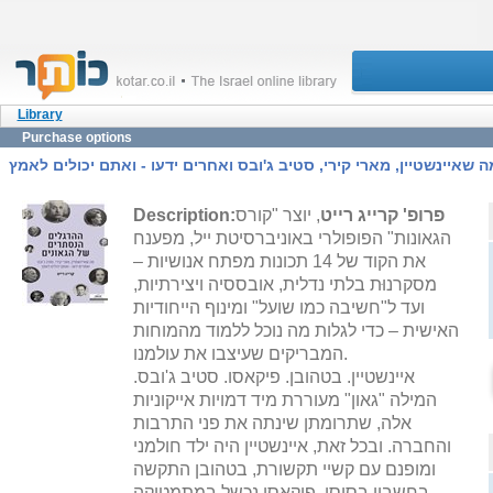
Library
Purchase options
שאיינשטיין, מארי קירי, סטיב ג'ובס ואחרים ידעו - ואתם יכולים לאמץ
פרופ' קרייג רייט
, יוצר "קורס
Description:
הגאונות" הפופולרי באוניברסיטת ייל, מפענח
את הקוד של 14 תכונות מפתח אנושיות –
מסקרנוּת בלתי נדלית, אובססיה ויצירתיות,
ועד ל"חשיבה כמו שועל" ומינוף הייחודיות
האישית – כדי לגלות מה נוכל ללמוד מהמוחות
המבריקים שעיצבו את עולמנו.
איינשטיין. בטהובן. פיקאסו. סטיב ג'ובס.
המילה "גאון" מעוררת מיד דמויות אייקוניות
אלה, שתרומתן שינתה את פני התרבות
והחברה. ובכל זאת, איינשטיין היה ילד חולמני
ומופנם עם קשיי תקשורת, בטהובן התקשה
בחשבון בסיסי, פיקאסו נכשל במתמטיקה