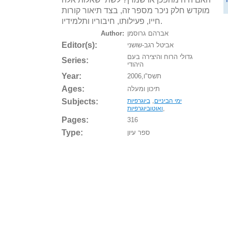
מוקדש חלק ניכר מספר זה, בצד תיאור קורות
חייו, פעילותו, חיבוריו ותלמידיו.
אברהם גרוסמן
Author:
Editor(s):
אביטל רגב-שושני
גדולי הרוח והיצירה בעם
Series:
היהודי
Year:
תשס"ו,2006
Ages:
תיכון ומעלה
Subjects:
,
ימי הביניים
ביוגרפיות
,
ואוטוביוגרפיות
Pages:
316
Type:
ספר עיון