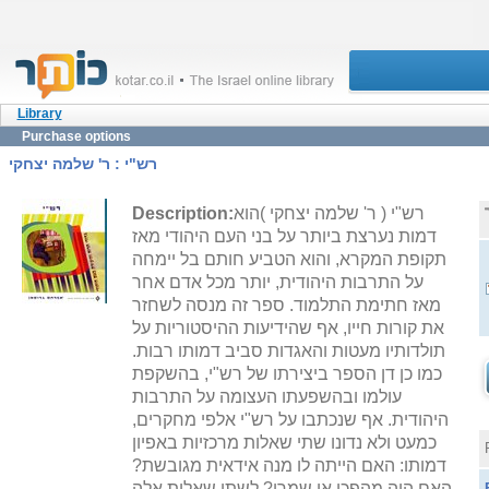
Library
Purchase options
רש"י : ר' שלמה יצחקי
רש"י ( ר' שלמה יצחקי )הוא
Description:
דמות נערצת ביותר על בני העם היהודי מאז
תקופת המקרא, והוא הטביע חותם בל יימחה
על התרבות היהודית, יותר מכל אדם אחר
מאז חתימת התלמוד. ספר זה מנסה לשחזר
את קורות חייו, אף שהידיעות ההיסטוריות על
תולדותיו מעטות והאגדות סביב דמותו רבות.
כמו כן דן הספר ביצירתו של רש"י, בהשקפת
עולמו ובהשפעתו העצומה על התרבות
היהודית. אף שנכתבו על רש"י אלפי מחקרים,
כמעט ולא נדונו שתי שאלות מרכזיות באפיון
דמותו: האם הייתה לו מנה אידאית מגובשת?
האם היה מהפכן או שמרן? לשתי שאלות אלה