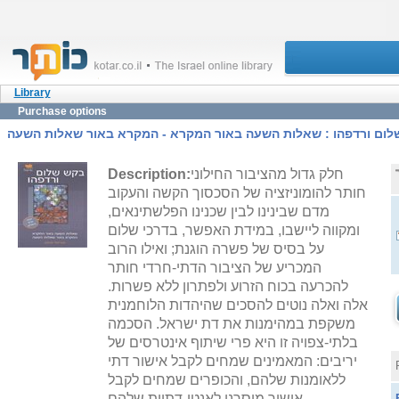
Library
Purchase options
ום ורדפהו : שאלות השעה באור המקרא - המקרא באור שאלות השעה
חלק גדול מהציבור החילוני
Description:
חותר להומוניזציה של הסכסוך הקשה והעקוב
מדם שבינינו לבין שכנינו הפלשתינאים,
ומקווה ליישבו, במידת האפשר, בדרכי שלום
על בסיס של פשרה הוגנת; ואילו הרוב
המכריע של הציבור הדתי-חרדי חותר
להכרעה בכוח הזרוע ולפתרון ללא פשרות.
אלה ואלה נוטים להסכים שהיהדות הלוחמנית
משקפת במהימנות את דת ישראל. הסכמה
בלתי-צפויה זו היא פרי שיתוף אינטרסים של
יריבים: המאמינים שמחים לקבל אישור דתי
ללאומנות שלהם, והכופרים שמחים לקבל
אישור מוסרני לאנטי-דתיות שלהם.