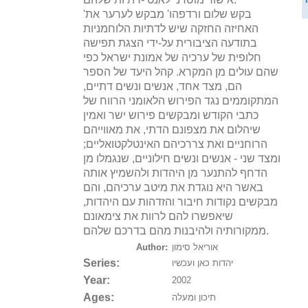
'בקש שלום ורדפהו' מבקש לערער את
האחיזה החזקה שיש לדתיות הלוחמניות
בתודעה הציבורית על-ידי הצגת תפישה
חלופית של ערכיה של אמונת ישראל כפי
שהם עולים מן המקרא. קהל היעד של הספר
הם, מצד אחד, אנשים ונשים דתיים,
המתקוממים נגד הפירוש הלאומני הרווח של
כתבי הקודש ומבקשים פירוש ישר ואמין
שיהלום את מצפונם הדתי, את מאווייהם
הרוחניים ואת צררכיהם האינטלקטואליים;
ומצד שני - אנשים ונשים חילוניים, שנגמלו מן
הדחף להתנער מן היהדות ולהשמיץ אותה
באשר היא נוגדת את מיטב ערכיהם, והם
מבקשים נקודות חיבור והזדהות עם היהדות,
שיאפשרו להם לרוות את צימאונם
ממקורותיה ולהיבנות מהם בדרכם שלהם.
אוריאל סימון
Author:
Series:
יהדות כאן ועכשיו
Year:
2002
Ages:
תיכון ומעלה