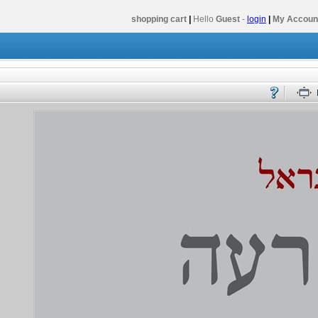
shopping cart
|
Hello
Guest
-
login
|
My Accoun