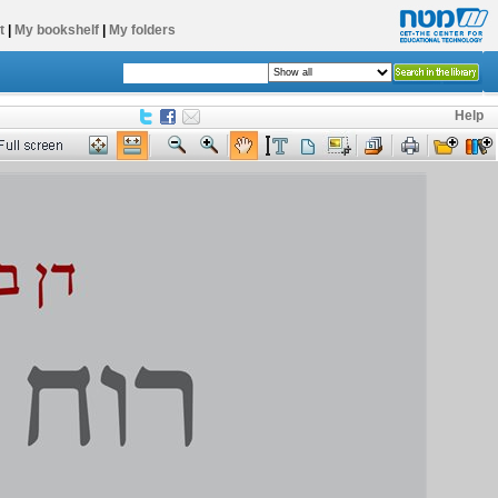
t
|
My bookshelf
|
My folders
Help