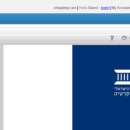
shopping cart
|
Hello
Guest
-
login
|
My Accoun