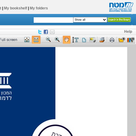
t
|
My bookshelf
|
My folders
Help