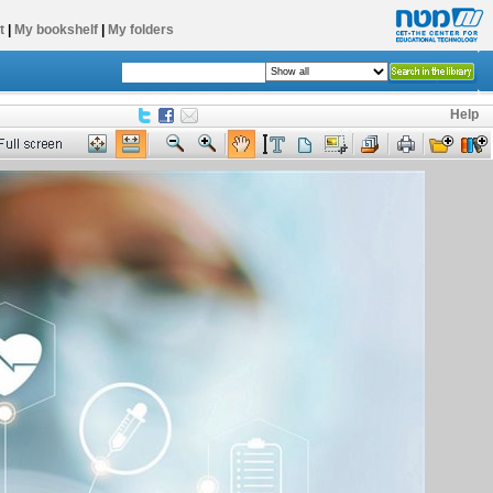
t
|
My bookshelf
|
My folders
Help