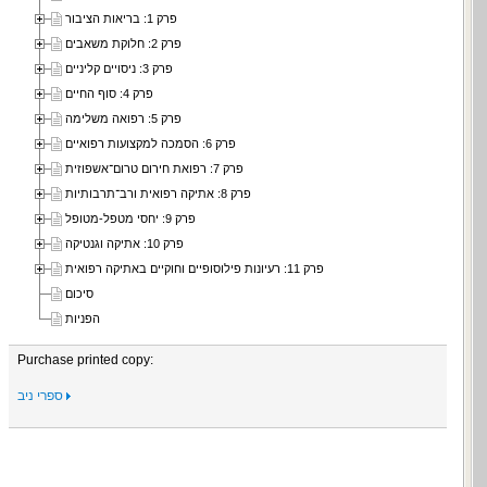
פרק 1: בריאות הציבור
פרק 2: חלוקת משאבים
פרק 3: ניסויים קליניים
פרק 4: סוף החיים
פרק 5: רפואה משלימה
פרק 6: הסמכה למקצועות רפואיים
פרק 7: רפואת חירום טרום־אשפוזית
פרק 8: אתיקה רפואית ורב־תרבותיות
פרק 9: יחסי מטפל-מטופל
פרק 10: אתיקה וגנטיקה
פרק 11: רעיונות פילוסופיים וחוקיים באתיקה רפואית
סיכום
הפניות
Purchase printed copy:
ספרי ניב