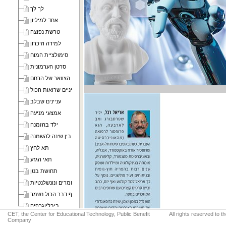
לך לך
אחד למיליון
טרשת נפוצה
למידה וזיכרון
סימולציית המוח
סרטן הערמונית
הצוואר של הרחם
עיניים שרואות הכול
עניינים שבלב
אמצעי מניעה
ילד בהזמנה
מה בין שינה להשמנה
תא לחץ
תאי הגזע
תחושת בטן
אפיגנטיקה, טלומרים ונונשלנטיות
סוף דבר הכול נשמר
ביבליוגרפיה
CET, the Center for Educational Technology, Public Benefit
All rights reserved to 
Company
Purchase printed copy: