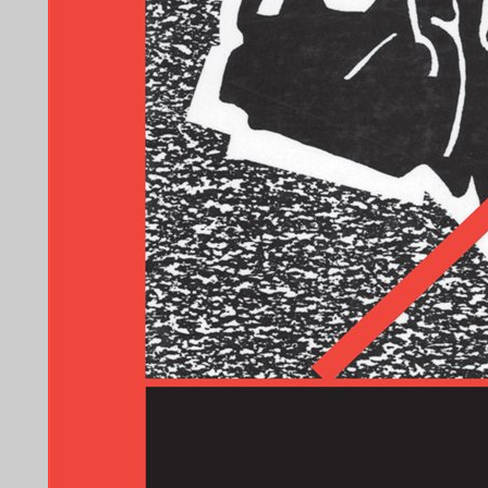
6 הפרעה למימוש האחריות האזרחית: הסוציולוגיה, הפסיכולוגיה והפוליטיקה של המחאה