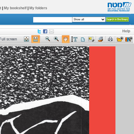
t
|
My bookshelf
|
My folders
Help