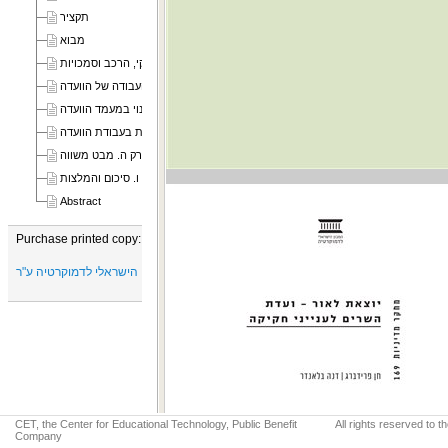
תקציר
מבוא
פרק א. רקע היסטורי, מעמד חוקי, הרכב וסמכויות
פרק ב. אופן הפעילות והליכי העבודה של הוועדה
פרק ג. הסיבות לשינוי במעמד הוועדה
פרק ד. סוגיות בעבודת הוועדה
פרק ה. מבט משווה
פרק ו. סיכום והמלצות
Abstract
Purchase printed copy:
המכון הישראלי לדמוקרטיה ע"ר
CET, the Center for Educational Technology, Public Benefit
All rights reserved to 
Company