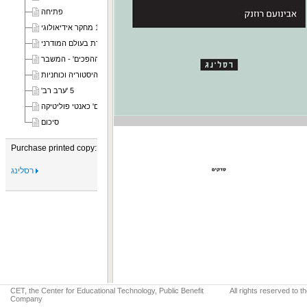
פתיחה
1 מחקר אידיאולוגי
2 'אחדות ההפכים' והדת בעולם המודרני
3 'אחדות ההפכים' - המשבר
4 ארץ, היסטוריה וכוחניות
5 'ערב רב'
6 'אחדות ההפכים' כאנטי פוליטיקה
סיכום
Purchase printed copy:
רסלינג
CET, the Center for Educational Technology, Public Benefit
All rights reserved to 
Company