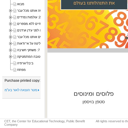
מבוא
פרק 1: המתמטיקה מקיפה אותנו מכל עבר
פרק 2: עולמות נפרדים
פרק 3: חיים ללא מספרים
פרק 4: מתמטיקה לפני עידן ועידנים
פרק 5: שינויים סובבים אותנו מכל עבר
פרק 6: תופסים שליטה על אי־ודאות
פרק 7: משחקי חשיבה
פרק 8: לְמה טובה המתמטיקה
ביבליוגרפיה
מפתח
Purchase printed copy:
מטר הוצאה לאור בע"מ
CET, the Center for Educational Technology, Public Benefit
All rights reserved to 
Company