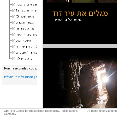
תצפית בית הצופה
מבנה האבן הגדול - שרידי ארמון דוד?
קריית השלטון (שטח G)
מצפור הקברים
מערכת פיר וורן
הברֵכה הכנענית וביצורי המעיין
מפעלי המים
על חומותיך עיר-דוד
'קברי בית דוד' וסביבתם
ברֵכת השילוח
Purchase printed copy:
מכון מגלי"ם - המכון הגבוה ללימודי ירושלים
CET, the Center for Educational Technology, Public Benefit
All rights reserved to 
Company