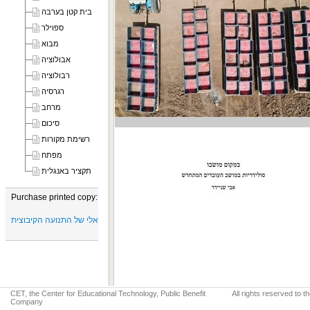
בית קטן בערבה
ספוילר
מבוא
אבולוציה
רבולוציה
רגרסיה
מרחב
סיכום
רשימת מקורות
מפתח
תקציר באנגלית
Purchase printed copy:
יד טבנקין - המרכז המחקרי, רעיוני, תיעודי ומוזיאלי של התנועה הקיבוצית
CET, the Center for Educational Technology, Public Benefit
All rights reserved to 
Company