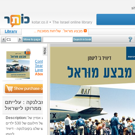
sh
מבצע מוראל : שליחות מסוכנת ...
Library
Content
Search in item
Layers
About
מבצע מוראל : שליחות מסוכנת בקזבלנקה : עלייתם
החשאית של 530 ילדים ממרוקו לישראל
ספר "מבצע מוראל - שליחות מסוכנת בקזבלנקה", מתעד מבצע אמיץ של
Description:
המוסד בקיץ 1961 . הסיפור המותח, ולעיתים מקפיא הדם, של חילוצם של 530 ילדים
יהודים ממרוקו לארץ דרך מחנה קיץ בשווייץ, מסופר על ידי האיש שלנו בקזבלנקה - דיוויד
ליטמן.