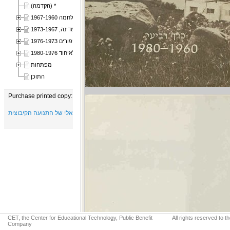
* (הקדמה)
שער ראשון: ממיתון - לסערת מלחמה 1967-1960
שער שני: פרשת-דרכיםבמדינה, 1973-1967
שער שלישי: משבריום-הכיפורים 1976-1973
שער רביעי: בדרךלאיחוד 1980-1976
מפתחות
התוכן
Purchase printed copy:
יד טבנקין - המרכז המחקרי, רעיוני, תיעודי ומוזיאלי של התנועה הקיבוצית
CET, the Center for Educational Technology, Public Benefit
All rights reserved to 
Company