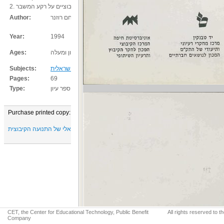
2. ודגמי ניהול ודפוסי ארגון במפעלי תעשייה קיבוציים על רקע המשבר
עוזי שמעוני, חנה גולדמברג, יעקב גליק, מנחם רוזנר
Author:
Year:
1994
תיכון ומעלה
Ages:
,
כלכלה
,
החברה הישראלית
Subjects:
Pages:
69
ספר עיון
Type:
Purchase printed copy:
יד טבנקין - המרכז המחקרי, רעיוני, תיעודי ומוזיאלי של התנועה הקיבוצית
CET, the Center for Educational Technology, Public Benefit
All rights reserved to 
Company