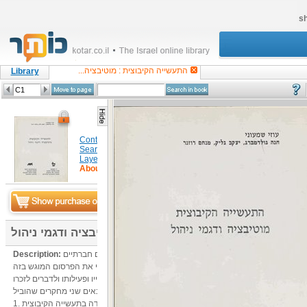
sh
התעשייה הקיבוצית : מוטיבציה...
Library
Content
Search in item
Layers
About
התעשייה הקיבוצית : מוטיבציה ודגמי ניהול
מרכז מחקרי רעיוני ותיעודי של התק״ם, המכון לנושאים חברתיים.
Description:
שני מכוני המחקר החליטו להקדיש לזכרו של עוזי את הפרסום המוגש בזה.
הדפים הראשונים של חוברת זו מוקדשים לסקירה קצרה על חייו ופעילותו ולדברים לזכרו.
בספר זה מובאים שני מחקרים שהוביל:
1. גורמי מוטיבציה לעבודה בתעשייה הקיבוצית