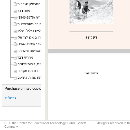
עקרונות התעתיק מערבית
פתח דבר
2 היחסים בין היהודים והערבים באזור בשלהי התקופה העות'מאנית
3 מערכות היחסים החקלאיים והכלכליים בגליל העליון
4 בִּאַלְאפְרַאח וִאלְאַתְרַאח: החיים אלו לצד אלו
6 מתיחות, מאורעות ומלחמה
אחרית דבר
רשימת מפות, לוחות ואיורים
רשימת מקורות
מפתח שמות ונושאים
Purchase printed copy:
רסלינג
CET, the Center for Educational Technology, Public Benefit
All rights reserved to 
Company