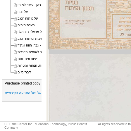
ויניה כהן - עשור למותו
על ויניה
על פיתוח הנגב
תעלת הימים
השפעת מפעל הימים על מפעלי ים המלח
ההתישבות ופיתוח הנגב
הנגב - עבר, הווה ועתיד
הנגב כבעיה לאומית מרכזית
בעיות ופתרונות
תכניות, הנחות ומטרות
דברי סיום
Purchase printed copy:
יד טבנקין - המרכז המחקרי, רעיוני, תיעודי ומוזיאלי של התנועה הקיבוצית
CET, the Center for Educational Technology, Public Benefit
All rights reserved to 
Company