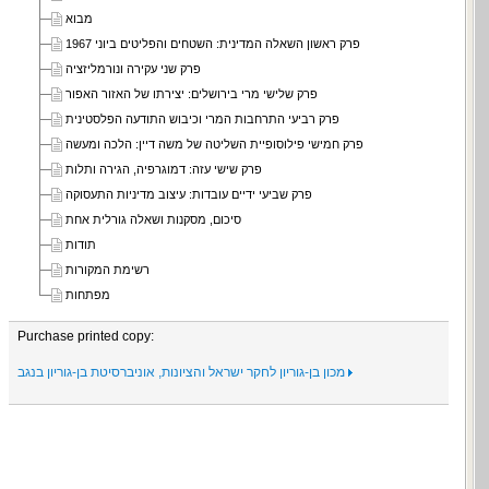
מבוא
פרק ראשון השאלה המדינית: השטחים והפליטים ביוני 1967
פרק שני עקירה ונורמליזציה
פרק שלישי מרי בירושלים: יצירתו של האזור האפור
פרק רביעי התרחבות המרי וכיבוש התודעה הפלסטינית
פרק חמישי פילוסופיית השליטה של משה דיין: הלכה ומעשה
פרק שישי עזה: דמוגרפיה, הגירה ותלות
פרק שביעי ידיים עובדות: עיצוב מדיניות התעסוקה
סיכום, מסקנות ושאלה גורלית אחת
תודות
רשימת המקורות
מפתחות
Purchase printed copy:
מכון בן-גוריון לחקר ישראל והציונות, אוניברסיטת בן-גוריון בנגב