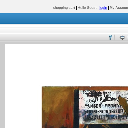
shopping cart
|
Hello
Guest
-
login
|
My Accoun