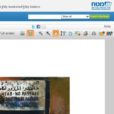
t
|
My bookshelf
|
My folders
Help