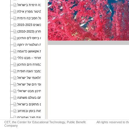
2. מערך ניטור הסביבה הימית בישראל
3. התוכנית הלאומית לניטור מפרץ אילת
8. צמיחת הכלכלה הכחולה – זווית רגולטורית ירוקה
10. הזרמים בים התיכון באגן המזרחי – מבט כללי
11. זרם הגבול וספקטרום המערבלים במזרח הים התיכון
12. שילוב גישה סביבתית במבני הגנה חופית
14. פסולת ימית בחופי הים של ישראל
15. המערכת האקולוגית של חלקיקי המיקרופלסטיק הצפים בים התיכון מבט ישראלי
16. המיקרובים בים וחשיבותם בעולם משתנה
17. המיקרוביום של מים מתוקים בישראל
18. פיטופלנקטון במזרח הים התיכון מגמות בזמן ובמרחב
19. אצות וציאנובקטריה רעילות בסביבה הימית של ישראל – תמונת מצב ואתגרים
CET, the Center for Educational Technology, Public Benefit
All rights reserved to 
Company