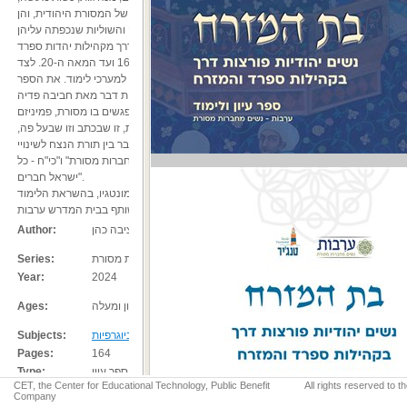
יוצרות וכותבות, אלא שהן נדחקו ממרחב התרבות הכתובה של המסורת היהודית, והן
ממתינות שנגאל אותן מן השכחה והשוליות שנכפתה עליהן.
ספר בת המזרח מאיר את סיפורן של שש נשים יהודיות פורצות דרך מקהילות יהדות ספרד
והמזרח, ממרוקו במערב ועד כורדיסטאן במזרח – מן המאה ה-16 ועד המאה ה-20. לצד
סיפורן של הנשים, רקע נרחב על הקהילה והתקופה, וכן הצעות למערכי לימוד. את הספר
חותמת אחרית דבר מאת חביבה פדיה.
בית מדרש ערבות הוא בית מדרש יוצר לנשים ממגוון זהויות, שנפגשים בו מסורת, פמיניזם
וצדק חברתי. אנו לומדות מן המסורת הספרדית מזרחית, זו שבכתב וזו שבעל פה,
מפרספקטיבה נשית, ומבקשות לגבש פמיניזם מסורתי המחבר בין תורת הנצח לשינויי
העתים. בת המזרח הוא פרויקט משותף ל"ערבות – נשים מחברות מסורת" ו"כי"ח - כל
ישראל חברים".
הספר נכתב על ידי יפה בניה, מיכל גידניאן וחפציבה כהן מונטגיו, בהשראת הלימוד
המשותף בבית המדרש ערבות.
יפה בניה, מיכל גידניאן, חפציבה כהן
Author:
ערבות - נשים מחברות מסורת
Series:
Year:
2024
תיכון ומעלה
Ages:
,
ימי הביניים
,
העת החדשה
,
ביוגרפיות ואוטוביוגרפיות
Subjects:
Pages:
164
ספר עיון
Type:
CET, the Center for Educational Technology, Public Benefit
All rights reserved to 
Company