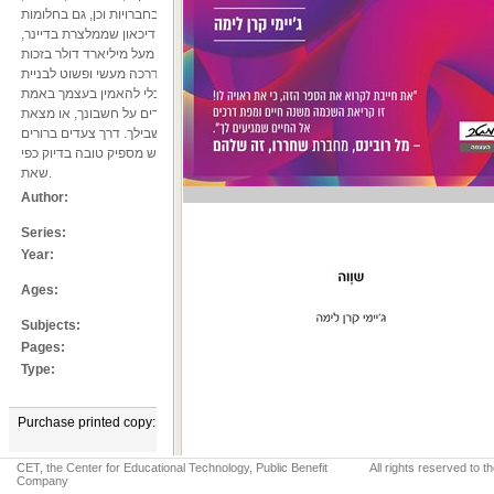
בחברויות וכן, גם בחלומות.
ג’יימי קרן
לימה הפכה מצעירה מאומצת עם התקפי חרדה ודיכאון שממלצרת בדיינר,
ושחוותה שנים של דחיות וספק עצמי, ליזמית של חברה בשווי מעל מיליארד דולר בזכות
היכולת ללמוד להאמין בעצמה. עכשיו היא מציעה ספר הדרכה מעשי ופשוט לבניית
תחושת ערך עצמי בלתי מעורערת, כך שגם את תוכלי להאמין בעצמך באמת.
אם אי־פעם נאבקת בתסמונת המתחזה, התרגלת לרצות אחרים על חשבונך, או מצאת
את עצמך תקועה אף על פי שיש לך כישרון – הספר הזה בשבילך. דרך צעדים ברורים
וכלים יישומיים תלמדי להשתחרר ממה שמעכב אותך, ולהרגיש מספיק טובה בדיוק כפי
שאת.
ג'יימי קרן לימה
Author:
מטר - העצמה
Series:
Year:
2026
תיכון ומעלה
Ages:
,
פסיכולוגיה
,
מנהל וניהול
Subjects:
Pages:
361
ספר עיון
Type:
Purchase printed copy:
מטר הוצאה לאור בע"מ
CET, the Center for Educational Technology, Public Benefit
All rights reserved to 
Company