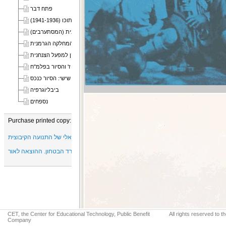
פתח דבר
פרק ראשון: רעיון החדירה לשטח האויב והפעולה בתוכו (1941-1936)
פרק שני: המחלקה הערבית (המסתערבים)
פרק שלישי: המחלקה הגרמנית
פרק רביעי: "המחלקה הבלקנית" והשלב המכין למפעל הצנחנית
פרק חמישי: פלוגה ז' והסיור בפלמ"ח
פרק שישי: הסיור כנכס
ביבליוגרפיה
נספחים
Purchase printed copy:
יד טבנקין - המרכז המחקרי, רעיוני, תיעודי ומוזיאלי של התנועה הקיבוצית
ישראל. משרד הבטחון. ההוצאה לאור
CET, the Center for Educational Technology, Public Benefit
All rights reserved to 
Company