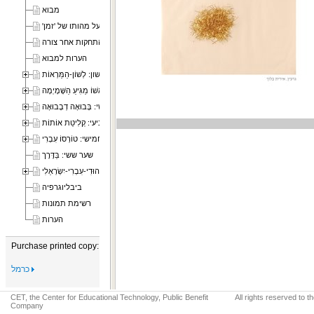
מבוא
א. על מהותו של 'זמן'
ב. לוחות הברית - התחקות אחר צורה
הערות למבוא
שער ראשון: לְשׁוֹן-הַמַּרְאוֹת
שער שני: מֻצָּב אַרְצָה וְרֹאשׁוֹ מַגִּיעַ הַשָּׁמָיְמָה
שער שלישי: בָּבוּאָה דְבָבוּאָה
שער רביעי: קְלִיטַת אוֹתוֹת
שער חמישי: טוֹרְסוֹ עִבְרִי
שער ששי: בַּדֶּרֶך
שער שביעי: מוֹנְטָאז' יְהוּדִי-עִבְרִי-יִשְׂרְאֵלִי
ביבליוגרפיה
רשימת תמונות
הערות
Purchase printed copy:
כרמל
CET, the Center for Educational Technology, Public Benefit
All rights reserved to 
Company