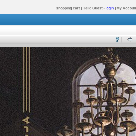
shopping cart
|
Hello
Guest
-
login
|
My Accoun