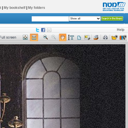
t
|
My bookshelf
|
My folders
Help