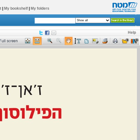
t
|
My bookshelf
|
My folders
Help