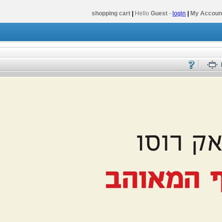
shopping cart
|
Hello
Guest
-
login
|
My Accoun