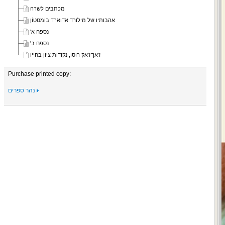
מכתבים לשרה
אהבותיו של מילורד אדוארד בוֹמסטוֹן
נספח א'
נספח ב'
ז'אן־ז'אק רוסו, נקודות ציון בחייו
Purchase printed copy:
נהר ספרים