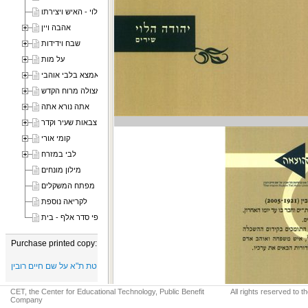
רבי יהודה הלוי - האיש ויצירתו
אהבה ויין
שבח וידידות
על מות
אמצא בלבי אוהבי
אצולה מרוח הקדש
אתה נורא אתה
בין צבאות שעיר וקדר
קומי אורי
לבי במזרח
מילון מונחים
מפתח המשקלים
לקריאה נוספת
התחלות השירים לפי סדר אלף - בית
Purchase printed copy:
הוצאת הספרים של אוניברסיטת ת"א על שם חיים רובין
CET, the Center for Educational Technology, Public Benefit
All rights reserved to 
Company