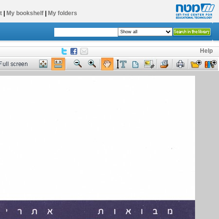
t
|
My bookshelf
|
My folders
Help