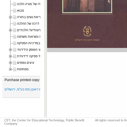
ציוויו של סבא מעין הקדמה על תפקידו של מורה הלכה
מבוא
פרק ראשון קריאת נשים בתורה
פרק שני דרכה של ההלכה
פרק שלישי עקרונות־על הלכתיים
פרק רביעי הלכה, שמרנות ומציאות משתנה
פרק חמישי שינויים במדיניות הפסיקה
פרק ששי הפוסק הידידותי
נספח: עשר דוגמאות של פסיקה ידידותית
עיונים נוספים
מפתחות
Purchase printed copy:
הוצאת ראובן מס בע"מ, ירושלים
CET, the Center for Educational Technology, Public Benefit
All rights reserved to 
Company