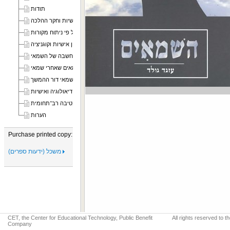
תודות
פרק 1 הקדמה הבדלי אישיות וחקר ההלכה
פרק 2 השמאי תכונות ומאפיינים על פי ניתוח מקורות
פרק 3 רקע מדעי סגנון אישיות וקוגניציה
פרק 5 השמאים שאחרי שמאי
פרק 6 בית הלל ובית שמאי דור ההמשך
פרק 7 סיכום: בית שמאי - הלכה, אידיאולוגיה ואישיות
נספח המחקר הנוכחי בפרספקטיבה רב־תחומית
הערות
Purchase printed copy:
משכל (ידעות ספרים)
CET, the Center for Educational Technology, Public Benefit
All rights reserved to 
Company