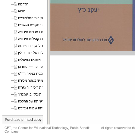
הקדמה
מבוא
פרק א המקורות התלמודיים
פרק ב הלכה ומעשה בתקופת הגאונים
פרק ג הפלגה בים ובנהרות בארצות אירופה
פרק ד צורכי משק־בית בקהילות אירופה
פרק ה בעיות בקשר למקורות פרנסה
פרק ו שלהי ימי־הביניים — המעורבות הכלכלית של יהודי פולין
פרק ז קשיי התיעוש הראשונים באיטליה
פרק ח בעיות בשל תעסוקות חדשות במרכז אירופה — ופתרונן
פרק ט שומרי שבת כמיעוט ביהדות גרמניה במאה ה־י"ט
פרק י גליציה תחת השלטון האוסטרי — השימוש בשטר מכירה
פרק יא שני קצות ההתפתחות ביהדות רוסיה והונגריה
פרק יב (מעין נספח) "מת ביום טוב ראשון יתעסקו בו עממין"
פרק יג סיכום — גבולות גמישותה של ההלכה
מפתח שמות ועניינים
Purchase printed copy:
CET, the Center for Educational Technology, Public Benefit
All rights reserved to 
מרכז זלמן שזר לחקר תולדות העם היהודי
Company