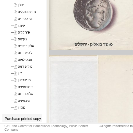
סולון
תימיסטוקליס
אריסטידיס
קימון
פיריקליס
ניקיאס
אלקיביאדיס
ליסאנדרוס
אגיסילאוס
פילופידאס
דיון
טימוליאון
דימוסתיניס
אלכסנדרוס
איבמיניס
פוקיון
Purchase printed copy:
CET, the Center for Educational Technology, Public Benefit
All rights reserved to 
מוסד ביאליק
Company