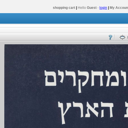
shopping cart
|
Hello
Guest
-
login
|
My Accoun