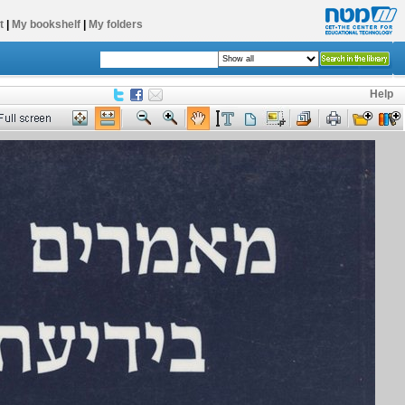
t
|
My bookshelf
|
My folders
Help