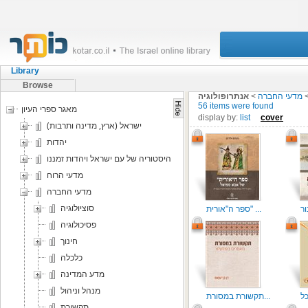
Library
Browse
מדעי החברה
>
אנתרופולוגיה
56 items were found
מאגר ספרי העיון
display by:
list
cover
ישראל (ארץ, מדינה ותרבות)
יהדות
היסטוריה של עם ישראל ויהדות זמננו
מדעי הרוח
מדעי החברה
סוציולוגיה
ספר ה"אורית" ...
פסיכולוגיה
חינוך
כלכלה
מדע המדינה
מנהל וניהול
תקשורת במסורת...
תקשורת