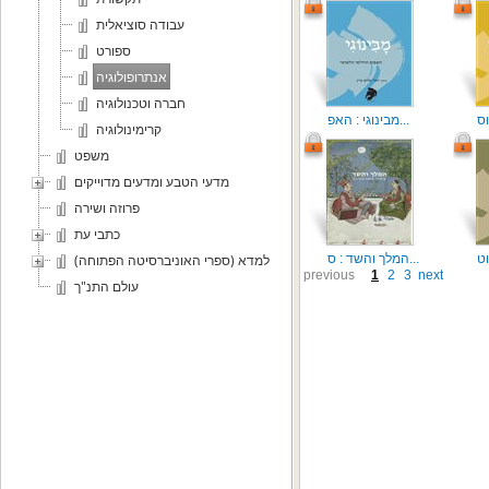
עבודה סוציאלית
ספורט
אנתרופולוגיה
חברה וטכנולוגיה
מבינוגי : האפ...
קרימינולוגיה
משפט
מדעי הטבע ומדעים מדוייקים
פרוזה ושירה
כתבי עת
המלך והשד : ס...
למדא (ספרי האוניברסיטה הפתוחה)
previous
1
2
3
next
עולם התנ"ך