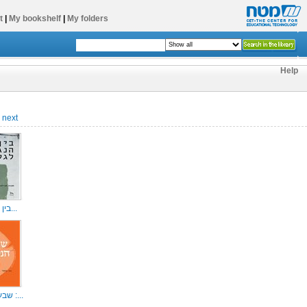
t
|
My bookshelf
|
My folders
Help
next
בין הנגב לגלי...
שבע הנסיכות :...