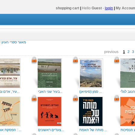
shopping cart
|
Hello
Guest
-
login
|
My Accoun
מאגר ספרי העיון
>
previous
1
2
3
סמן (סימיאן) ...
בעיר שני האבי...
עיר, אדם ובור...
מותה של האמת ...
צעדים ראשונים...
הפסקת אוכל : ...