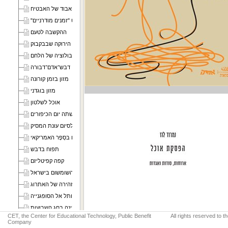
קסמו האבוד של האבטיח
אוכל מן המכונה: מזון בסרט "זמנים מודרניים"
ההקשבה לטעם
הפיה הירוקה שבבקבוק
האבולוציה של הלחם
דבש־אדם־דבורה
מזון בזמן קורונה
מזון בוגדני
אוכל לשלטון
משתה יום הכיפורים
אבחנות לסיום עונת המסיק
תפוחים בסְפָר האמריקאי
תפוח בדבש
קפה קפיטליזם
סערה בכוס טחינה: הפוליטיקה של השומשום בישראל
בדידותו המזהירה של האתרוג
המסע המפותל אל הסופגנייה
כחול וחלב — מאכלי גבינה בחג השבועות
CET, the Center for Educational Technology, Public Benefit
All rights reserved to 
טעם של פעם: חדר האוכל בקיבוץ
Company