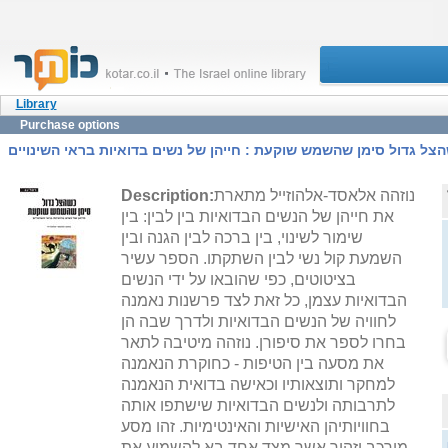
Library
Purchase options
צל גדול סימן שהשמש שוקעת : חייהן של נשים בדואיות בראי השינויים
נוזהה אלאסד-אלהוזייל מתארת
Description:
את חייהן של הנשים הבדואיות בין לבין: בין
שימור לשינוי, בין ברכה לבין הגנה ובין
השמעת קול נשי לבין השתקתו. הספר עשיר
בציטוטים, כפי שהובאו על ידי הנשים
הבדואיות עצמן, כל זאת לצד פרשנות נאמנה
לחוויה של הנשים הבדואיות ולדרך שבה הן
בחרו לספר את סיפורן. נוזהה מיטיבה לתאר
את מסעה בין הטיפות - כחוקרת הנאמנה
למחקר ותוצאותיו וכאישה בדואית הנאמנה
לתרבותה ולנשים הבדואיות שישתפו אותה
בחוויותיהן האישיות והאינטימיות. זהו מסע
מורכב וזהיר אשר מצד אחד בא להשמיע את