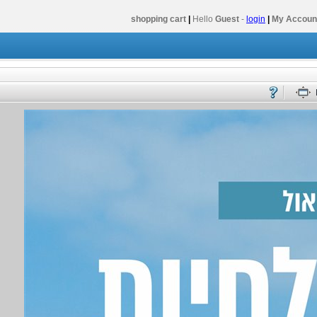
shopping cart
|
Hello
Guest
-
login
|
My Accoun