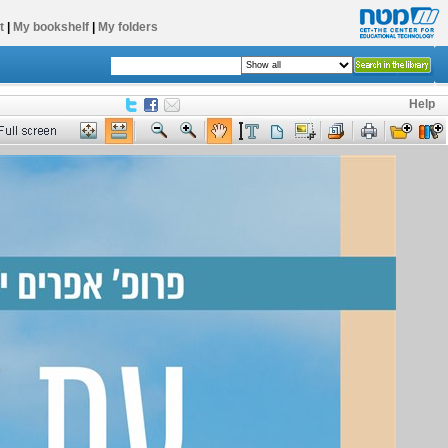
t
|
My bookshelf
|
My folders
Help